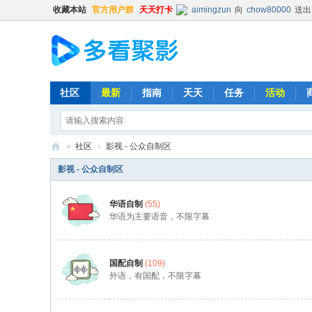
收藏本站
官方用户群
天天打卡
aimingzun
向
chow80000
送出
hongbang
向
jakeskier
送出
hongbang
向
辛杏花
送出
普凡
向
chow80000
送出
普凡
向
时光机
送出
火箭
x
社区
最新
指南
天天
任务
活动
清尘
向
猪猪
送出
精品鼓励
Balding
向
普凡
送出
肥宅
»
社区
›
影视 - 公众自制区
时光机
向
普凡
送出
火箭
x
多
影视 - 公众自制区
Kevin
向
chenxin0701
送出
看
513593603
向
lishya588
送出
华语自制
(55)
聚
时光机
向
chow80000
送出
华语为主要语音，不限字幕
影
hongbang
向
明镜不止水
送出
Kehk
向
ghout1
送出
肥宅
国配自制
(109)
清尘
向
yyt12345
送出
精
外语，有国配，不限字幕
时光机
向
513593603
送出