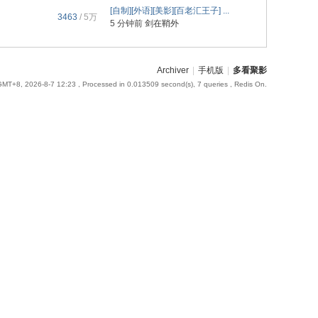
[自制][外语][美影][百老汇王子] ...
3463
/
5万
5 分钟前
剑在鞘外
Archiver
|
手机版
|
多看聚影
GMT+8, 2026-8-7 12:23
, Processed in 0.013509 second(s), 7 queries , Redis On.