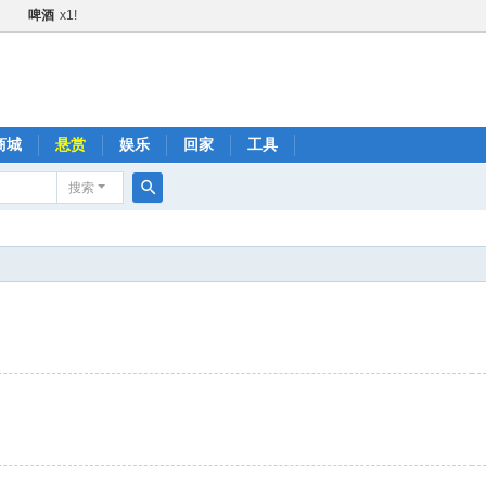
啤酒
x1!
甜甜圈
x1!
黄瓜
x1!
火箭
x1!
1!
商城
悬赏
娱乐
回家
工具
金+1
x2!
搜索
快乐水
x1!
搜
1!
索
肥宅快乐水
x1!
啤酒
x1!
火箭
x1!
黄瓜
x1!
快乐水
x1!
品鼓励金+1
x2!
肥宅快乐水
x1!