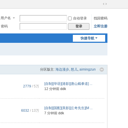
切
换
用户名
自动登录
找回密码
到
宽
密码
立即注册
登录
版
快捷导航
分区版主:
海边漫步
,
怒儿
,
aimingzun
[自制][华语][港影][唐山截拳道] ...
2779
/
5万
12 分钟前
ddk
[自制][国配][美影][丘奇先生][M ...
6032
/
13万
7 分钟前
ddk