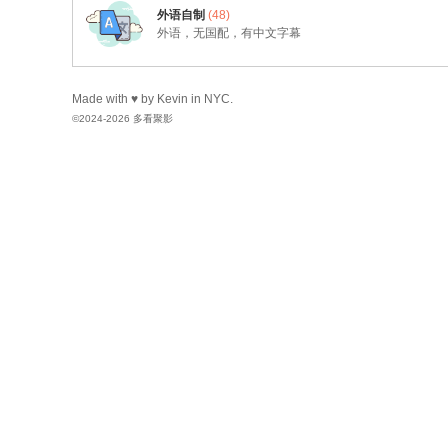
Kehk
向
白玉老虎
送出
肥
外语自制
(48)
时光机
向
两津勘吉
送出
外语，无国配，有中文字幕
Kevin
向
两津勘吉
送出
火
左脚流的一滴泪
向
蒸汽先生
送
Made with ♥ by Kevin in NYC.
Kehk
向
zhhz0308
送出
甜
©2024-2026 多看聚影