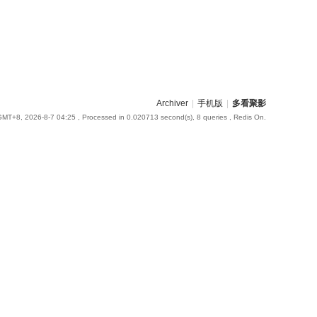
Archiver
|
手机版
|
多看聚影
GMT+8, 2026-8-7 04:25
, Processed in 0.020713 second(s), 8 queries , Redis On.