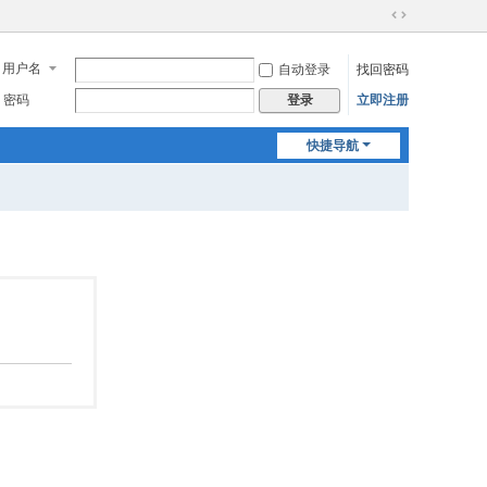
切
换
用户名
自动登录
找回密码
到
宽
密码
立即注册
登录
版
快捷导航