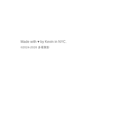
Kehk
向
白玉老虎
送出
肥
时光机
向
两津勘吉
送出
Kevin
向
两津勘吉
送出
火
左脚流的一滴泪
向
蒸汽先生
送
Kehk
向
zhhz0308
送出
甜
Made with ♥ by Kevin in NYC.
©2024-2026 多看聚影