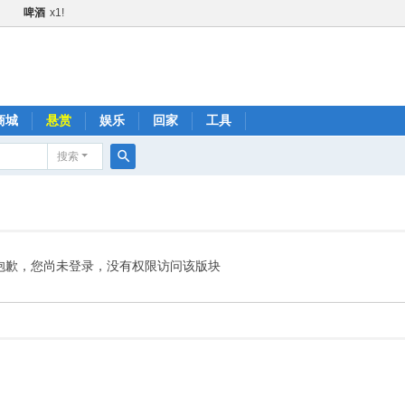
啤酒
x1!
甜甜圈
x1!
黄瓜
x1!
火箭
x1!
1!
商城
悬赏
娱乐
回家
工具
金+1
x2!
搜索
快乐水
x1!
搜
1!
索
肥宅快乐水
x1!
啤酒
x1!
抱歉，您尚未登录，没有权限访问该版块
火箭
x1!
黄瓜
x1!
快乐水
x1!
品鼓励金+1
x2!
肥宅快乐水
x1!