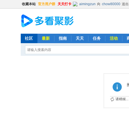
收藏本站
官方用户群
天天打卡
aimingzun
向
chow80000
送出
hongbang
向
jakeskier
送出
hongbang
向
辛杏花
送出
普凡
向
chow80000
送出
普凡
向
时光机
送出
火箭
x
社区
最新
指南
天天
任务
活动
清尘
向
猪猪
送出
精品鼓励
Balding
向
普凡
送出
肥宅
时光机
向
普凡
送出
火箭
x
Kevin
向
chenxin0701
送出
513593603
向
lishya588
送出
时光机
向
chow80000
送出
hongbang
向
明镜不止水
送出
请稍候...
Kehk
向
ghout1
送出
肥宅
清尘
向
yyt12345
送出
精
时光机
向
513593603
送出