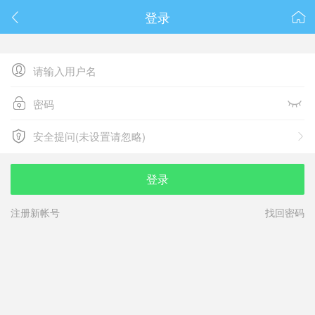
春节抽奖
登录






安全提问(未设置请忽略)

安全提问(未设置请忽略)
登录
注册新帐号
找回密码