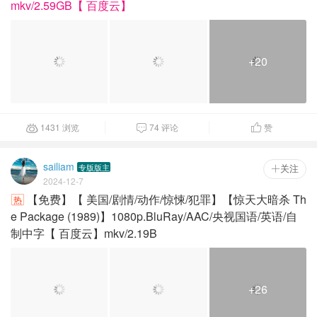
mkv/2.59GB【 百度云】
+20
1431 浏览
74 评论
赞



sailiam
专版版主
 关注
2024-12-7
【免费】【 美国/剧情/动作/惊悚/犯罪】【惊天大暗杀 Th
热
e Package (1989)】1080p.BluRay/AAC/央视国语/英语/自
制中字【 百度云】mkv/2.19B
+26