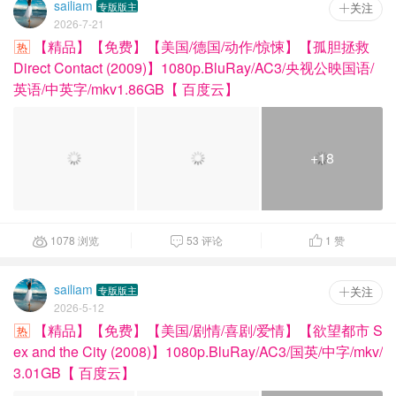
sailiam
专版版主
 关注
2026-7-21
【精品】【免费】【美国/德国/动作/惊悚】【孤胆拯救
热
Direct Contact (2009)】1080p.BluRay/AC3/央视公映国语/
英语/中英字/mkv1.86GB【 百度云】
+18
1078 浏览
53 评论
1
赞



sailiam
专版版主
 关注
2026-5-12
【精品】【免费】【美国/剧情/喜剧/爱情】【欲望都市 S
热
ex and the City (2008)】1080p.BluRay/AC3/国英/中字/mkv/
3.01GB【 百度云】