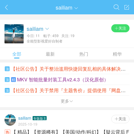
春节抽奖
sailiam




sailiam
关注

今日: 11
帖子: 459
关注: 19
全能型影视爱好自制者
全部
最新
热门
精华
【社区公告】关于整治滥用快捷回复乱相的具体解决方案
顶
MKV 智能批量封装工具v2.4.3（汉化原创）
顶
精
【社区公告】关于禁用『主题售价』提倡使用『网盘附件』的公告
顶
更多

sailiam
专版版主
 关注
2025-10-19
【 精品】【资源稀有】【美国/动作/科幻】【疑云背后 F
热