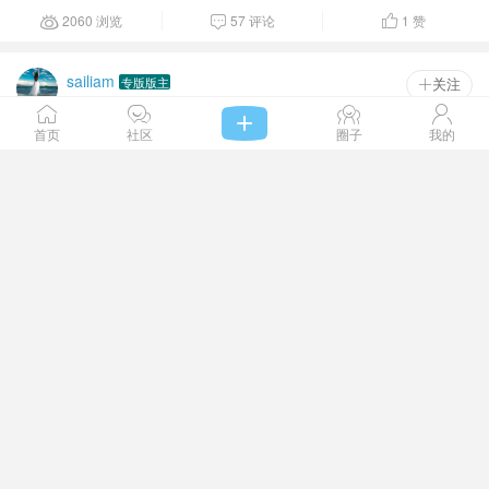
2060 浏览
57 评论
1
赞



sailiam
专版版主
 关注
2026-6-2




【精品】【免费】【美国/科幻/家庭/冒险】【领航员 Flight
首页
社区
圈子
我的
of the Navigator (1986)】1080p.BluRay/AAC/国英/无字/mk
v/1.74GB【 百度云】
+10
1405 浏览
47 评论
4
赞



sailiam
专版版主
 关注
2026-5-23
【精品】【免费】【法国/剧情/爱情】【斯万的爱情
精
热