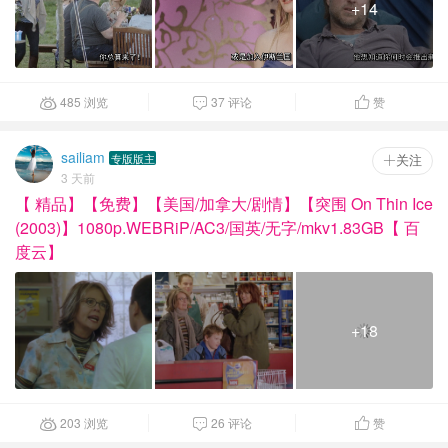
+14
485 浏览
37 评论
赞



sailiam
专版版主
 关注
3 天前
【 精品】【免费】【美国/加拿大/剧情】【突围 On Thin Ice
(2003)】1080p.WEBRiP/AC3/国英/无字/mkv1.83GB【 百
度云】
+18
203 浏览
26 评论
赞


