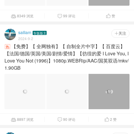
8349 浏览
99 评论
赞



sailiam
专版版主
 关注
2024-9-2
【免费】【 全网独有】【 自制全片中字】【 百度云】
热
【法国/德国/英国/美国/剧情/爱情】【彷徨的爱 I Love You, I
Love You Not (1996)】1080p.WEBRip/AAC/国英双语/mkv/
1.90GB
+19
8897 浏览
90 评论
2
赞


