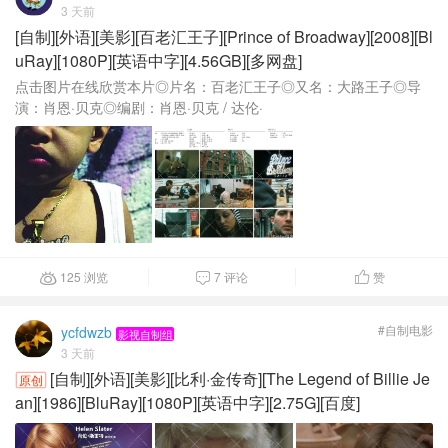
3 天前
[自制][外语][美影][百老汇王子][Prince of Broadway][2008][Bl
uRay][1080P][英语中字][4.56GB][多网盘]
点击图片在线欣赏本片◎片名：百老汇王子◎又名：大路王子◎导
演：肖恩·贝克◎编剧：肖恩·贝克 / 达伦·
125 浏览
7 评论
赞



#自制电影
ycfdwzb
影视自制组
3 天前
[自制][外语][美影][比利·金传奇][The Legend of Billie Je
原创
an][1986][BluRay][1080P][英语中字][2.75G][百度]