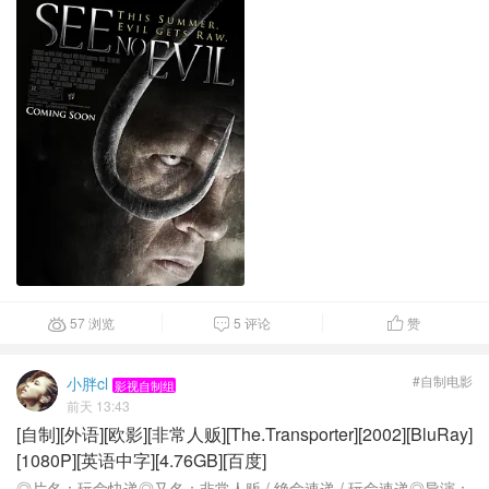
57 浏览
5 评论
赞



#自制电影
小胖cl
影视自制组
前天 13:43
[自制][外语][欧影][非常人贩][The.Transporter][2002][BluRay]
[1080P][英语中字][4.76GB][百度]
◎片名：玩命快递◎又名：非常人贩 / 绝命速递 / 玩命速递◎导演：