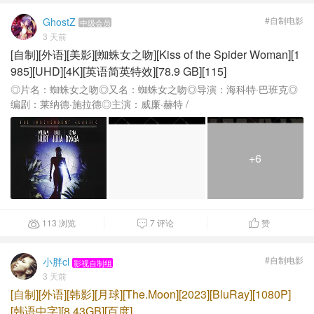
#自制电影
GhostZ
中级会员
3 天前
[自制][外语][美影][蜘蛛女之吻][Kiss of the Spider Woman][1
985][UHD][4K][英语简英特效][78.9 GB][115]
◎片名：蜘蛛女之吻◎又名：蜘蛛女之吻◎导演：海科特·巴班克◎
编剧：莱纳德·施拉德◎主演：威廉·赫特 /
+6
113 浏览
7 评论
赞



#自制电影
小胖cl
影视自制组
3 天前
[自制][外语][韩影][月球][The.Moon][2023][BluRay][1080P]
[韩语中字][8.43GB][百度]