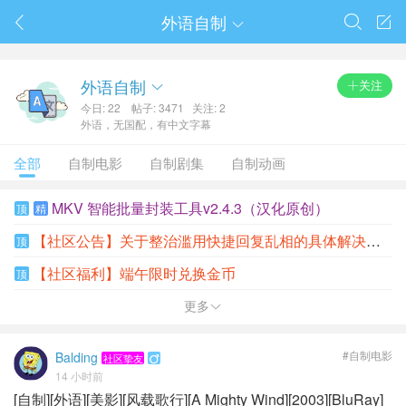
春节抽奖
外语自制




外语自制
关注

今日: 22
帖子: 3471
关注: 2
外语，无国配，有中文字幕
全部
自制电影
自制剧集
自制动画
MKV 智能批量封装工具v2.4.3（汉化原创）
顶
精
【社区公告】关于整治滥用快捷回复乱相的具体解决方案
顶
【社区福利】端午限时兑换金币
顶
更多

#自制电影
Balding
社区挚友

14 小时前
[自制][外语][美影][风载歌行][A Mighty Wind][2003][BluRay]