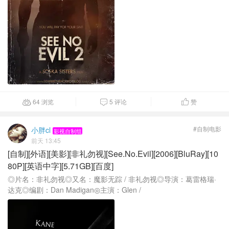
64 浏览
5 评论
赞



#自制电影
小胖cl
影视自制组
前天 13:45
[自制][外语][美影][非礼勿视][See.No.Evil][2006][BluRay][10
80P][英语中字][5.71GB][百度]
◎片名：非礼勿视◎又名：魔影无踪 / 非礼勿视◎导演：葛雷格瑞·
达克◎编剧：Dan Madigan◎主演：Glen /