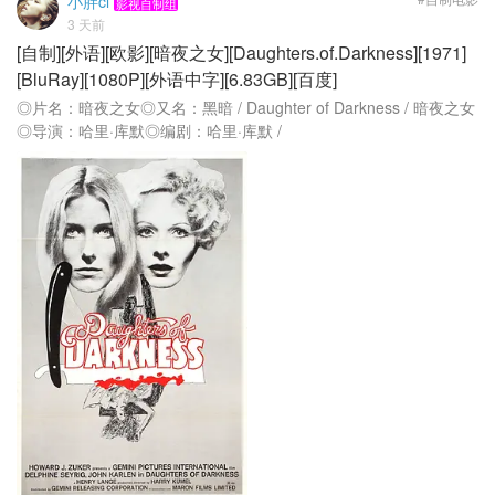
小胖cl
影视自制组
3 天前
[自制][外语][欧影][暗夜之女][Daughters.of.Darkness][1971]
[BluRay][1080P][外语中字][6.83GB][百度]
◎片名：暗夜之女◎又名：黑暗 / Daughter of Darkness / 暗夜之女
◎导演：哈里·库默◎编剧：哈里·库默 /