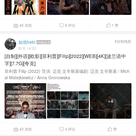
46 浏览
8 评论
1
赞



#自制电影
如戏hebi
中级会员
昨天 14:22
[自制][外语][欧影][菲利普][Filip][2022][WEB][4K][波兰语中
字][7.7G][夸克]
菲利普 Filip (2022) 导演: 迈克·文辛斯基编剧: 迈克·文辛斯基 / Mich
al Matejkiewicz / Anna Gronowska
+4
43 浏览
4 评论
赞


