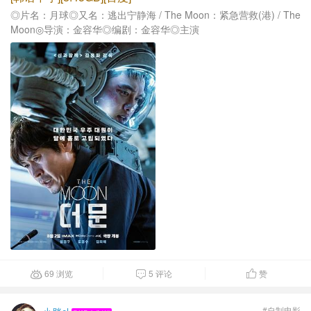
◎片名：月球◎又名：逃出宁静海 / The Moon：紧急营救(港) / The
Moon◎导演：金容华◎编剧：金容华◎主演
69 浏览
5 评论
赞



#自制电影