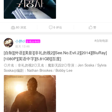
80 浏览
6 评论
赞



#自制电影
小胖cl
影视自制组
前天 13:46
[自制][外语][美影][非礼勿视2][See.No.Evil.2][2014][BluRay]
[1080P][英语中字][5.81GB][百度]
◎片名：非礼勿视2◎又名：魔影无踪2◎导演：Jen Soska / Sylvia
Soska◎编剧：Nathan Brookes / Bobby Lee