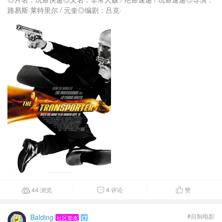
路易斯·莱特里尔 / 元奎◎编剧：吕克·
44 浏览
4 评论
赞



#自制电影
Balding
社区挚友
