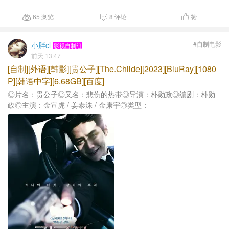
65 浏览
8 评论
赞



#自制电影
小胖cl
影视自制组
前天 13:47
[自制][外语][韩影][贵公子][The.Childe][2023][BluRay][1080
P][韩语中字][6.68GB][百度]
◎片名：贵公子◎又名：悲伤的热带◎导演：朴勋政◎编剧：朴勋
政◎主演：金宣虎 / 姜泰洙 / 金康宇◎类型：