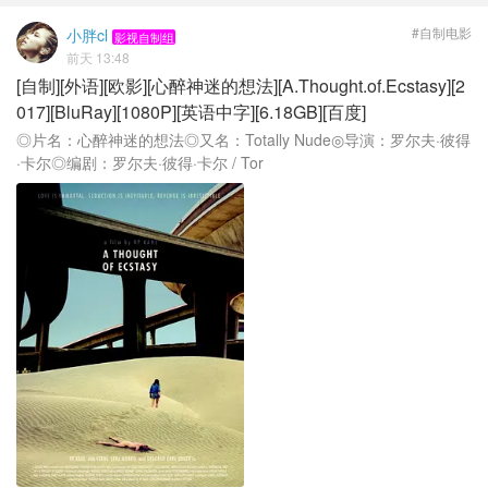
#自制电影
小胖cl
影视自制组
前天 13:48
[自制][外语][欧影][心醉神迷的想法][A.Thought.of.Ecstasy][2
017][BluRay][1080P][英语中字][6.18GB][百度]
◎片名：心醉神迷的想法◎又名：Totally Nude◎导演：罗尔夫·彼得
·卡尔◎编剧：罗尔夫·彼得·卡尔 / Tor