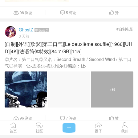
98 浏览
5 评论
赞



#自制电影
GhostZ
中级会员
3 天前
[自制][外语][欧影][第二口气][Le deuxième souffle][1966][UH
D][4K][法语简体特效][84.7 GB][115]
◎片名：第二口气◎又名：Second Breath / Second Wind / 第二口
气◎导演：让-皮埃尔·梅尔维尔◎编剧：让-
+6
96 浏览
7 评论
赞







首页
社区
圈子
我的
#自制电影
GhostZ
中级会员