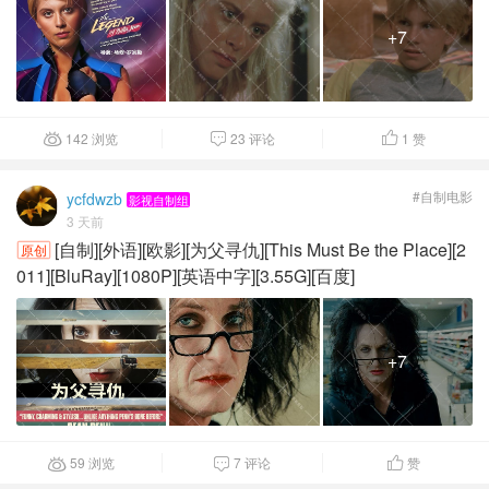
+7
142 浏览
23 评论
1
赞



#自制电影
ycfdwzb
影视自制组
3 天前
[自制][外语][欧影][为父寻仇][This Must Be the Place][2
原创
011][BluRay][1080P][英语中字][3.55G][百度]
+7
59 浏览
7 评论
赞


