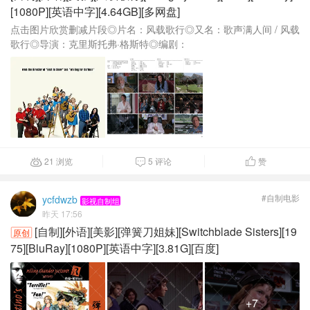
[1080P][英语中字][4.64GB][多网盘]
点击图片欣赏删减片段◎片名：风载歌行◎又名：歌声满人间 / 风载
歌行◎导演：克里斯托弗·格斯特◎编剧：
21 浏览
5 评论
赞



#自制电影
ycfdwzb
影视自制组
昨天 17:56
[自制][外语][美影][弹簧刀姐妹][Switchblade Sisters][19
原创
75][BluRay][1080P][英语中字][3.81G][百度]
+7