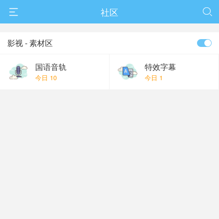
春节抽奖
社区


影视 - 素材区
国语音轨
特效字幕
今日 10
今日 1