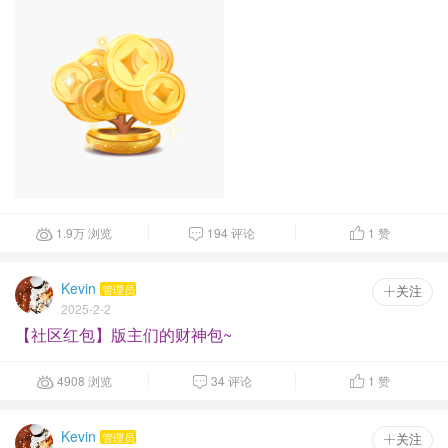
1.9
万
浏览
194 评论
1
赞



Kevin
管理员
 关注
2025-2-2
【社区红包】版主们的财神包~
4908 浏览
34 评论
1
赞



Kevin
管理员
 关注