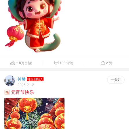
1.8
万
浏览
193 评论
2
赞



神赫
社区创始人
 关注
2025-2-12
元宵节快乐
热