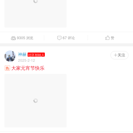
9305 浏览
67 评论
赞



神赫
社区创始人
 关注
2025-2-12
大家元宵节快乐
热
1.6
万
浏览
218 评论
2
赞



Kevin
管理员
 关注
2025-1-1
【元旦红包】之【拼手气红包】
热