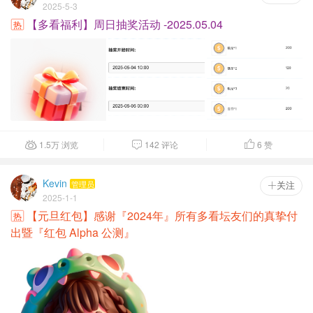
2025-5-3
【多看福利】周日抽奖活动 -2025.05.04
热
1.5
万
浏览
142 评论
6
赞



Kevin
管理员
 关注
2025-1-1
【元旦红包】感谢『2024年』所有多看坛友们的真挚付
热
出暨『红包 Alpha 公测』