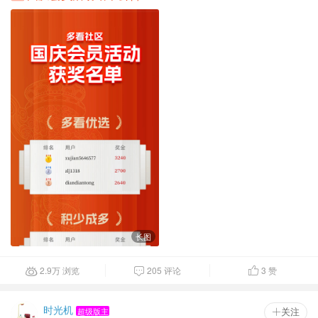
长图
2.9
万
浏览
205 评论
3
赞



时光机
超级版主
 关注