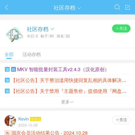
春节抽奖
社区存档




社区存档
关注

今日: 0
帖子: 60
排名: 32
全部
活动存档
MKV 智能批量封装工具v2.4.3（汉化原创）
顶
精
【社区公告】关于整治滥用快捷回复乱相的具体解决方案
顶
【社区公告】关于禁用『主题售价』提倡使用『网盘附件』的公告
顶
更多

Kevin
管理员
 关注
2024-10-28
国庆会员活动结果公告 - 2024.10.28
热