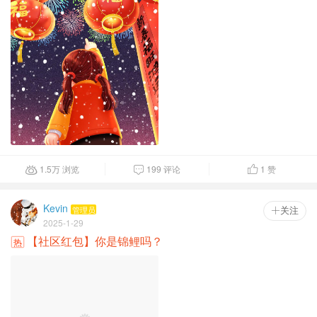
1.5
万
浏览
199 评论
1
赞



Kevin
管理员
 关注
2025-1-29
【社区红包】你是锦鲤吗？
热