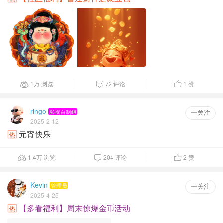
1
万
浏览
72 评论
1
赞



ringo
影视自制组
 关注
2025-2-12
元宵快乐
热
1.4
万
浏览
204 评论
2
赞



Kevin
管理员
 关注
2025-4-25
【多看福利】周末惊爆金币活动
热