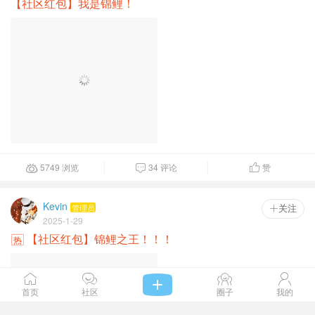
5749 浏览
34 评论
赞



Kevin
管理员
 关注
2025-1-29
【社区红包】锦鲤之王！！！
热
8145 浏览
57 评论
1
赞



Kevin
管理员
 关注
2025-1-29
【社区红包】VIP们的新春红包~
感谢大家这些日子的莅临指导~
1924 浏览
8 评论
赞







首页
社区
圈子
我的
时光机
超级版主
 关注