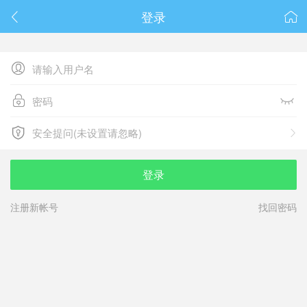
春节抽奖
登录






安全提问(未设置请忽略)

安全提问(未设置请忽略)
登录
注册新帐号
找回密码